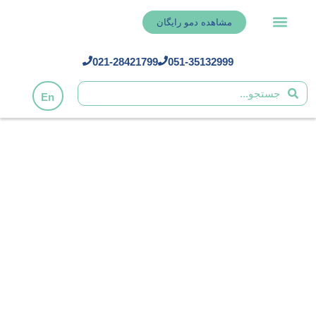
مشاهده دمو رایگان
021-28421799
051-35132999
En