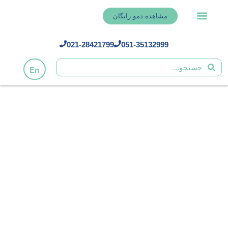
مشاهده دمو رایگان
021-28421799
051-35132999
En